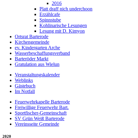
2016
Platt draff nich underchoon
Erzählcafe
Spinnstube
Kohlinarische Lesungen
Lesung mit D. Kimyon
Ortsrat Barterode
Kirchengemeinde
ev. Kindergarten Arche
Wasserbeschaffungsverband
Barteröder Markt
Gratulation aus Wielun
Veranstaltungskalender
Weblinks
Gästebuch
Im Notfall
Feuerwehrkapelle Barterode
Freiwillige Feuerwehr Bart.
Sportfischer-Gemeinschaft
SV Grün Weiß Barterode
Vereinsseite Gemeinde
2020